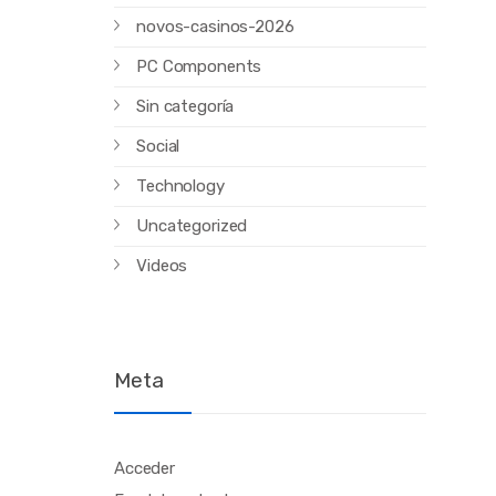
novos-casinos-2026
PC Components
Sin categoría
Social
Technology
Uncategorized
Videos
Meta
Acceder