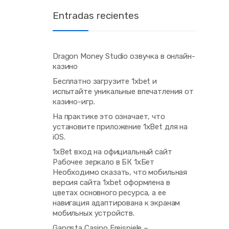
Entradas recientes
Dragon Money Studio озвучка в онлайн-
казино
Бесплатно загрузите 1xbet и
испытайте уникальные впечатления от
казино-игр.
На практике это означает, что
установите приложение 1xBet для на
iOS.
1xBet вход на официальный сайт
Рабочее зеркало в БК 1хБет
Необходимо сказать, что мобильная
версия сайта 1xbet оформлена в
цветах основного ресурса, а ее
навигация адаптирована к экранам
мобильных устройств.
Gangsta Casino Freispiele –