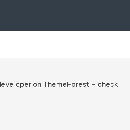
a developer on ThemeForest – check