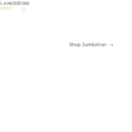
5-A MICRÓFONO
RICO VOCAL, RANGO A
(1)
5.00
out of 5
548-572 MHZ
Shop Jumbotron
→