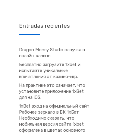
Entradas recientes
Dragon Money Studio озвучка в
онлайн-казино
Бесплатно загрузите 1xbet и
испытайте уникальные
впечатления от казино-игр.
На практике это означает, что
установите приложение 1xBet
для на iOS.
1xBet вход на официальный сайт
Рабочее зеркало в БК 1хБет
Необходимо сказать, что
мобильная версия сайта 1xbet
оформлена в цветах основного