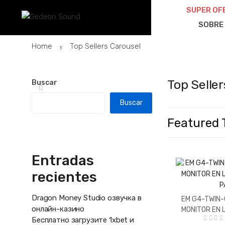
SUPER OF
SOBRE
Home
Top Sellers Carousel
Top Seller
Buscar
Buscar
Featured 
Entradas
recientes
Dragon Money Studio озвучка в
EM G4-TWIN-
онлайн-казино
MONITOR EN 
Бесплатно загрузите 1xbet и
P