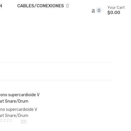
N
CABLES/CONEXIONES
Your Cart
0
$0.00
no supercardioide V
at Snare/Drum
(0)