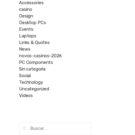
Accessories
casino
Design
Desktop PCs
Events
Laptops
Links & Quotes
News
novos-casinos-2026
PC Components
Sin categoría
Social
Technology
Uncategorized
Videos