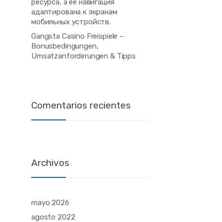
ресурса, а ее навигация
адаптирована к экранам
мобильных устройств.
Gangsta Casino Freispiele –
Bonusbedingungen,
Umsatzanforderungen & Tipps
Comentarios recientes
Archivos
mayo 2026
agosto 2022