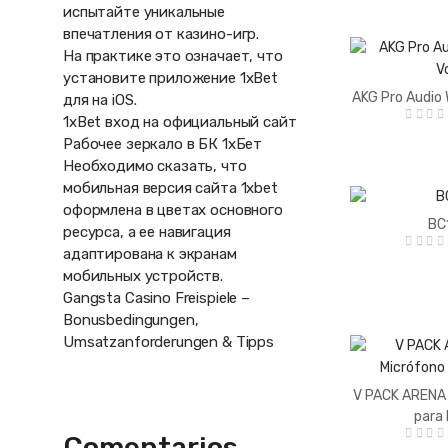
0
испытайте уникальные
o
u
впечатления от казино-игр.
t
o
На практике это означает, что
f
5
установите приложение 1xBet
AKG Pro Audio
для на iOS.
1xBet вход на официальный сайт
0
Рабочее зеркало в БК 1хБет
o
u
Необходимо сказать, что
t
o
мобильная версия сайта 1xbet
f
5
оформлена в цветах основного
BC
ресурса, а ее навигация
адаптирована к экранам
0
o
мобильных устройств.
u
t
Gangsta Casino Freispiele –
o
f
Bonusbedingungen,
5
Umsatzanforderungen & Tipps
V PACK ARENA 
para 
Comentarios