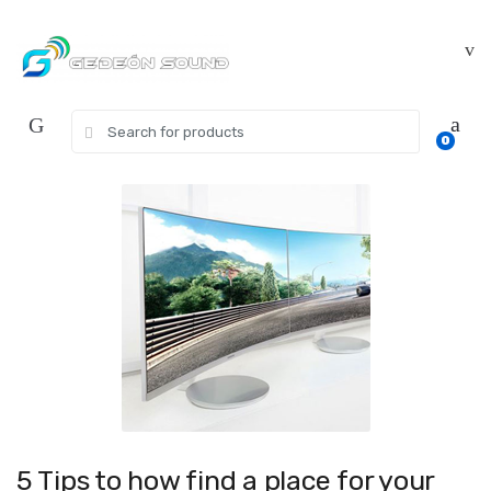
0
5 Tips to how find a place for your