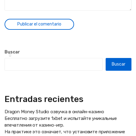
Buscar
Buscar
Entradas recientes
Dragon Money Studio озвучка в онлайн-казино
Бесплатно загрузите 1xbet и испытайте уникальные
впечатления от казино-игр.
На практике это означает, что установите приложение