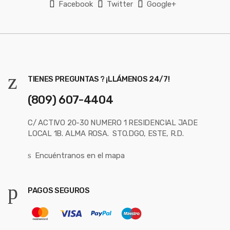
Facebook
Twitter
Google+
TIENES PREGUNTAS ? ¡LLÁMENOS 24/7!
(809) 607-4404
C/ ACTIVO 20-30 NUMERO 1 RESIDENCIAL JADE
LOCAL 1B. ALMA ROSA. STO.DGO, ESTE, R.D.
Encuéntranos en el mapa
PAGOS SEGUROS