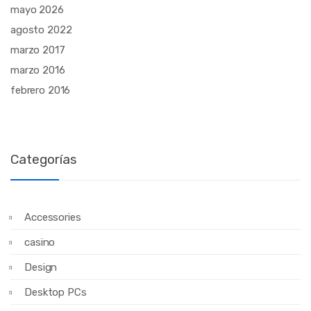
mayo 2026
agosto 2022
marzo 2017
marzo 2016
febrero 2016
Categorías
Accessories
casino
Design
Desktop PCs