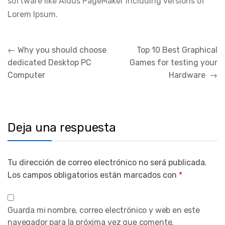
software like Aldus PageMaker including versions of
Lorem Ipsum.
←
Why you should choose
Top 10 Best Graphical
dedicated Desktop PC
Games for testing your
Computer
Hardware
→
Deja una respuesta
Tu dirección de correo electrónico no será publicada.
Los campos obligatorios están marcados con
*
Guarda mi nombre, correo electrónico y web en este
navegador para la próxima vez que comente.