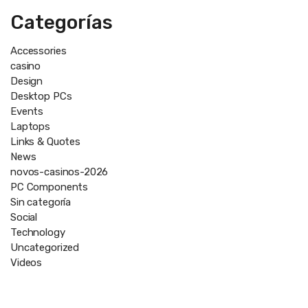
Categorías
Accessories
casino
Design
Desktop PCs
Events
Laptops
Links & Quotes
News
novos-casinos-2026
PC Components
Sin categoría
Social
Technology
Uncategorized
Videos