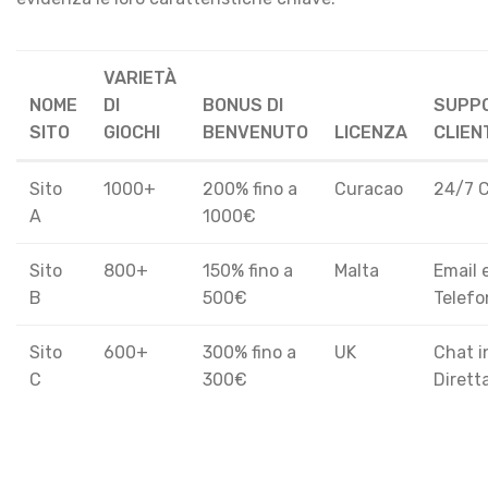
VARIETÀ
NOME
DI
BONUS DI
SUPP
SITO
GIOCHI
BENVENUTO
LICENZA
CLIEN
Sito
1000+
200% fino a
Curacao
24/7 
A
1000€
Sito
800+
150% fino a
Malta
Email 
B
500€
Telefo
Sito
600+
300% fino a
UK
Chat i
C
300€
Dirett