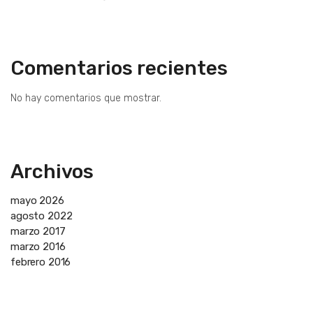
Comentarios recientes
No hay comentarios que mostrar.
Archivos
mayo 2026
agosto 2022
marzo 2017
marzo 2016
febrero 2016