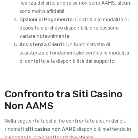
licenza del sito; anche se non sono AAMS, alcuni
sono molto affidabili.
Opzioni di Pagamento:
Controlla le modalità di
deposito e prelievo disponibili, che possono
variare notevolmente.
Assistenza Clienti:
Un buon servizio di
assistenza è fondamentale; verifica le modalità
di contatto e la disponibilità del supporto.
Confronto tra Siti Casino
Non AAMS
Nella seguente tabella, ho confrontato alcuni dei più
rinomati
siti casino non AAMS
disponibili, mettendo in
evidenza le loro caratteristiche chiave: